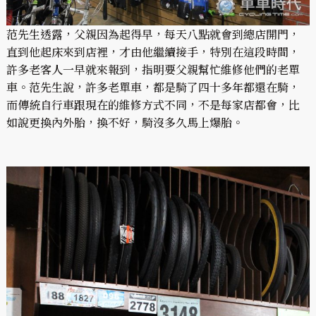
范先生透露，父親因為起得早，每天八點就會到總店開門，
直到他起床來到店裡，才由他繼續接手，特別在這段時間，
許多老客人一早就來報到，指明要父親幫忙維修他們的老單
車。范先生說，許多老單車，都是騎了四十多年都還在騎，
而傳統自行車跟現在的維修方式不同，不是每家店都會，比
如說更換內外胎，換不好，騎沒多久馬上爆胎。