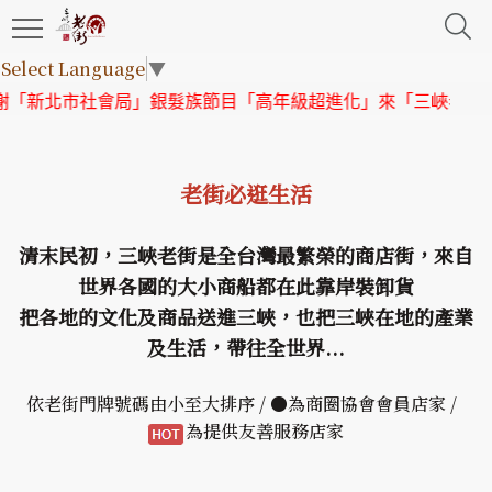
Select Language
▼
局」銀髮族節目「高年級超進化」來「三峽老街」取景
【協會公
老街必逛生活
清末民初，三峽老街是全台灣最繁榮的商店街，來自
世界各國的大小商船都在此靠岸裝卸貨
把各地的文化及商品送進三峽，也把三峽在地的產業
及生活，帶往全世界...
依老街門牌號碼由小至大排序 / ●為商圈協會會員店家 /
為提供友善服務店家