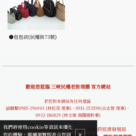
●包包店(民權街73號)
歡迎您蒞臨 三峽民權老街商圈 官方網站
若您對本網站有任何建議
請聯繫0985-29694
3 (林松茂 理事)、0911-253590(古志智 理事)、
0932-18682
9 (林文郁 商圈總幹事)
我們將使用cookie等資訊來優化
指導單位：經濟部商業發展署、新北市政府經濟發展局
您的體驗，繼續瀏覽即表示您同