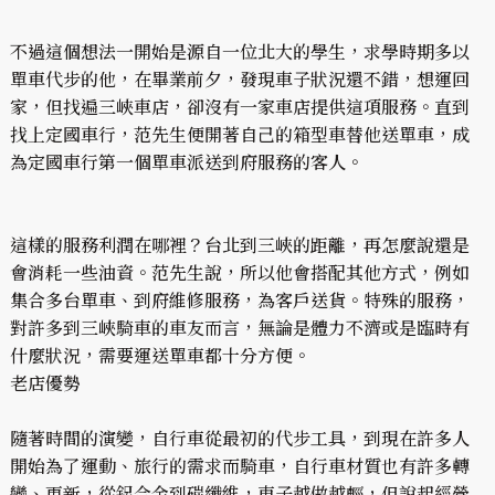
不過這個想法一開始是源自一位北大的學生，求學時期多以
單車代步的他，在畢業前夕，發現車子狀況還不錯，想運回
家，但找遍三峽車店，卻沒有一家車店提供這項服務。直到
找上定國車行，范先生便開著自己的箱型車替他送單車，成
為定國車行第一個單車派送到府服務的客人。
這樣的服務利潤在哪裡？台北到三峽的距離，再怎麼說還是
會消耗一些油資。范先生說，所以他會搭配其他方式，例如
集合多台單車、到府維修服務，為客戶送貨。特殊的服務，
對許多到三峽騎車的車友而言，無論是體力不濟或是臨時有
什麼狀況，需要運送單車都十分方便。
老店優勢
隨著時間的演變，自行車從最初的代步工具，到現在許多人
開始為了運動、旅行的需求而騎車，自行車材質也有許多轉
變、更新，從鋁合金到碳纖維，車子越做越輕，但說起經營