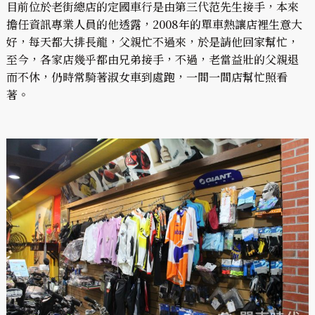
目前位於老街總店的定國車行是由第三代范先生接手，本來
擔任資訊專業人員的他透露，2008年的單車熱讓店裡生意大
好，每天都大排長龍，父親忙不過來，於是請他回家幫忙，
至今，各家店幾乎都由兄弟接手，不過，老當益壯的父親退
而不休，仍時常騎著淑女車到處跑，一間一間店幫忙照看
著。