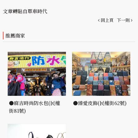
文章轉貼自單車時代
回上頁
下一則
推薦商家
●麻吉時尚防水包(民權
●臻愛皮飾(民權街62號)
街81號)