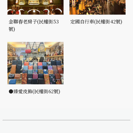
金聯春老房子(民權街53
定國自行車(民權街42號)
號)
●臻愛皮飾(民權街62號)