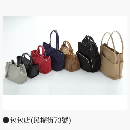
●包包店(民權街73號)