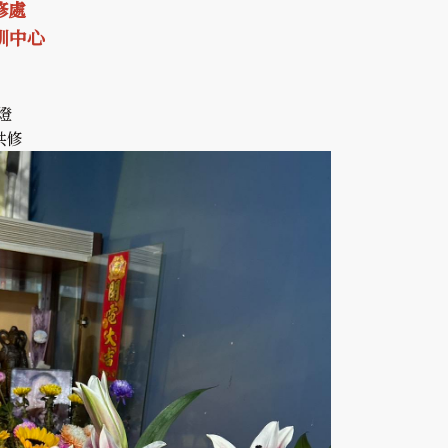
修處
訓中心
點燈
經共修