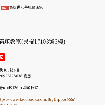
/
為提供友善服務店家
滿願教室(民權街103號3樓)
權街103號3樓
:0928128038 寬慈
 : @upd9126m 滿願教室
ttps://www.facebook.com/BigDipper666?