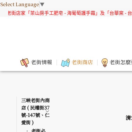
Select Language
▼
茶山房手工肥皂 - 海葡萄護手霜」及「台華窯 - 台灣原生花系列
老街情報
老街商店
老街怎麼
三峽老街內商
店 ( 民權街37
號-147號、仁
清
愛街 )
老街必