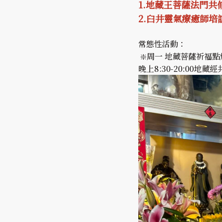
1.地藏王菩薩法門共
2.臼井靈氣療癒師培
常態性活動：
❇️周一 地藏菩薩祈福
晚上8:30-20:00地藏