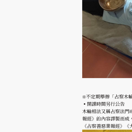
❇️不定期舉辦「占察木
▪️開課時間另行公告
木輪相法又稱占察法門
報經》的內容譯製而成
《占察善惡業報經》《