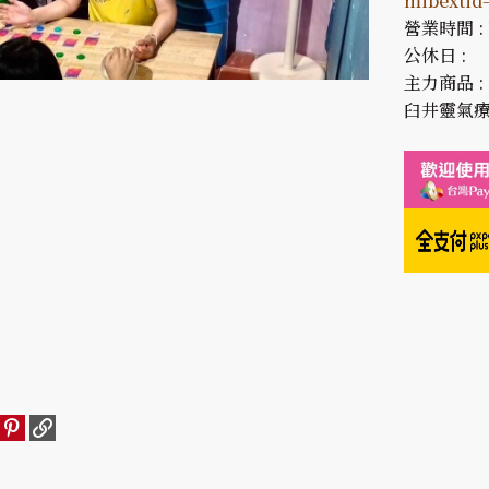
mibexti
營業時間 : 1
公休日 :
主力商品 
臼井靈氣