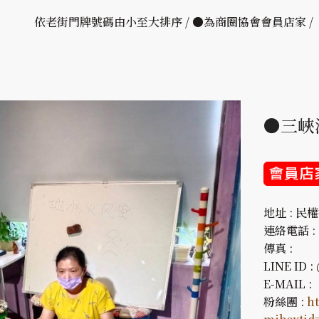
依老街門牌號碼由小至大排序 / ●為商圈協會會員店家 
●三峽
地址 : 民
連絡電話 : 
傳真 :
LINE ID
E-MAIL :
粉絲團 :
h