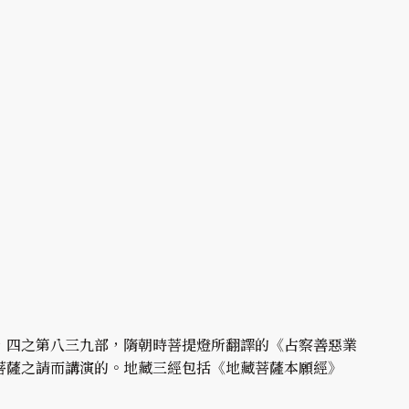
，四之第八三九部，隋朝時菩提燈所翻譯的《占察善惡業
菩薩之請而講演的。地藏三經包括《地藏菩薩本願經》