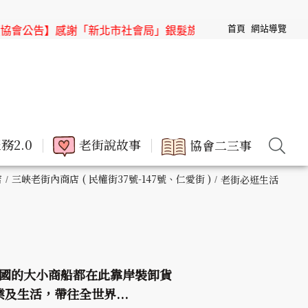
首頁
網站導覽
「新北市社會局」銀髮族節目「高年級超進化」來「三峽老街」
務2.0
老街說故事
協會二三事
店
三峽老街內商店 ( 民權街37號-147號、仁愛街 )
老街必逛生活
國的大小商船都在此靠岸裝卸貨
生活，帶往全世界...