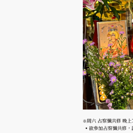
❇️周六 占察懺共修 晚上7:
▪️欲參加占察懺共修，