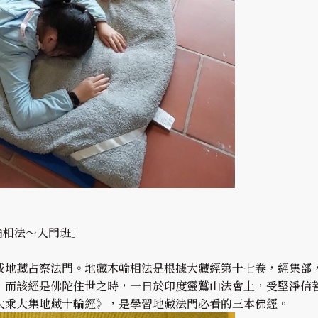
輪相法～入門班」
或地藏占察法門。地藏木輪相法是根據大藏經第十七卷，經集部
，而該經是佛陀住世之時，一日於印度靈鷲山法會上，受堅淨信
大乘大集地藏十輪經》，是學習地藏法門必看的三本佛經。