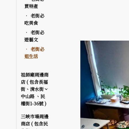
買特產
老街必
吃美食
老街必
遊藝文
老街必
逛生活
祖師廟周邊商
店 ( 包含長福
街、清水街、
中山路 、民
權街1-36號 )
三峽市場周邊
商店 ( 包含民