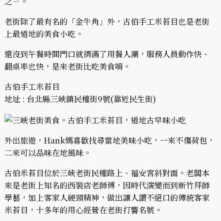
之ㄧ。
老街除了最有名的「金牛角」外，古伯手工米苔目也是老街
上最道地的美食小吃。
還沒到午餐時間門口就擠滿了用餐人潮，服務人員動作快、
翻桌率也快，是來老街比吃美食唷。
古伯手工米苔目
地址 : 台北縣三峽鎮民權街9號(靠近民生街)
外出旅遊，Hank媽喜歡找尋當地美味小吃，一來不傷荷包，
二來可以品味在地風味。
古伯米苔目位於三峽老街民權路上、福安宮斜對面。老闆本
來是老街上知名的西裝店老師傅，因時代演變而到新竹拜師
學藝，加上客家人硬頸精神，做出讓人讚不絕口的傳統客家
米苔目，十多年的用心經營在老街打響名號。