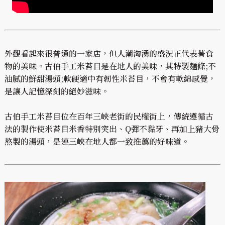
外觀看起來很普通的一家店，但人潮洶湧的盛況正代表著食
物的美味。古伯手工米苔目是在地人的美味，其特製麵條;不
油膩的鮮甜湯頭;軟硬適中有韌性米苔目，不會有軟綿感覺，
是讓人記憶深刻的絕妙滋味。
古伯手工米苔目位在百年三峽老街的民權街上，傳統遵循古
法的製作使米苔目米香特別突出、Q彈不黏牙、再加上豬大骨
熬製的湯頭，是連三峽在地人都一致推薦的好味道。