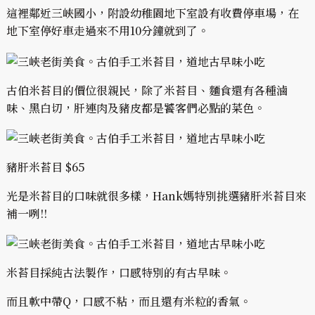
這裡鄰近三峽國小，附設幼稚園地下室設有收費停車場，在
地下室停好車走過來不用10分鐘就到了。
古伯米苔目的價位很親民，除了米苔目、麵食還有各種滷
味、黑白切，肝連肉及豬皮都是饕客們必點的菜色。
豬肝米苔目 $65
光是米苔目的口味就很多樣，Hank媽特別挑選豬肝米苔目來
補一咧!!
米苔目採純古法製作，口感特別的有古早味。
而且軟中帶Q，口感不粘，而且還有米粒的香氣。