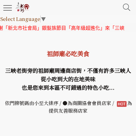
Select Language
▼
社會局」銀髮族節目「高年級超進化」來「三峽老街」取景
【協
祖師廟必吃美食
三峽老街旁的祖師廟周邊商店街，不僅有許多三峽人
從小吃到大的在地美味
也是您來到本區不可錯過的特色小吃...
依門牌號碼由小至大排序 / ●為商圈協會會員店家 /
為
提供友善服務店家