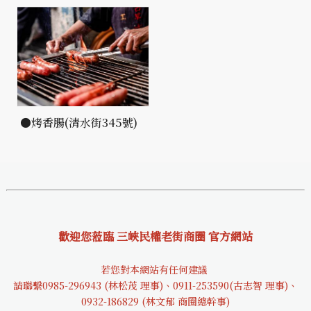
●烤香腸(清水街345號)
歡迎您蒞臨 三峽民權老街商圈 官方網站
若您對本網站有任何建議
請聯繫0985-29694
3 (林松茂 理事)、0911-253590(古志智 理事)、
0932-18682
9 (林文郁 商圈總幹事)