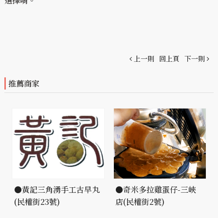
選擇唷。
上一則
回上頁
下一則
推薦商家
●黃記三角湧手工古早丸
●奇米多拉雞蛋仔-三峽
(民權街23號)
店(民權街2號)