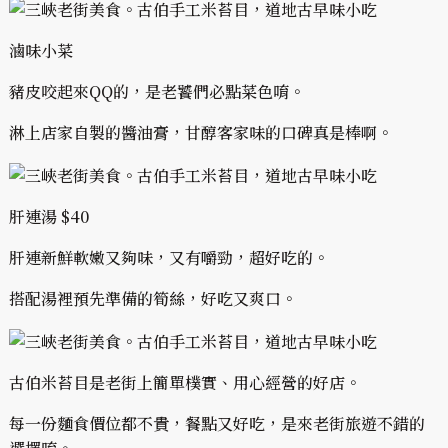
滷味小菜
豬皮咬起來QQ的，是老饕們必點菜色唷。
淋上店家自製的醬油膏，甘醇客家味的口碑真是棒啊。
肝連湯 $40
肝連新鮮軟嫩又夠味，又有嚼勁，超好吃的。
搭配湯裡預先準備的筍絲，好吃又爽口。
古伯米苔目是老街上簡單樸實、用心經營的好店。
每一份麵食價位都不貴，餐點又好吃，是來老街旅遊不錯的