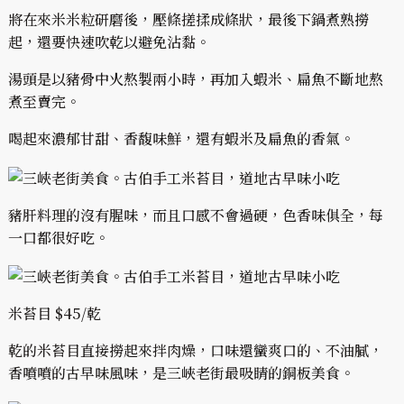
將在來米米粒研磨後，壓條搓揉成條狀，最後下鍋煮熟撈
起，還要快速吹乾以避免沾黏。
湯頭是以豬骨中火熬製兩小時，再加入蝦米、扁魚不斷地熬
煮至賣完。
喝起來濃郁甘甜、香馥味鮮，還有蝦米及扁魚的香氣。
豬肝料理的沒有腥味，而且口感不會過硬，色香味俱全，每
一口都很好吃。
米苔目 $45/乾
乾的米苔目直接撈起來拌肉燥，口味還蠻爽口的、不油膩，
香噴噴的古早味風味，是三峽老街最吸睛的銅板美食。