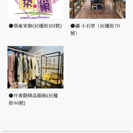
●築巢家飾(民權街101號)
●礦 小石堂（民權街70
號）
●井香階精品服飾(民權
街96號)