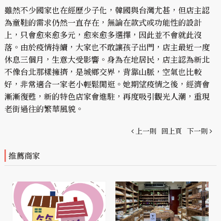
雖然不少國家也在經歷少子化，韓國與台灣尤甚，但店主認
為童鞋的需求仍然一直存在，無論在款式或功能性的設計
上，只會愈來愈多元，愈來愈多選擇，因此並不會就此沒
落。由於疫情持續，大家也不敢讓孩子出門，店主最近一度
休息三個月，生意大受影響。身為在地居民，店主認為新北
不像台北那樣擁擠，是城鄉交界，背靠山脈，空氣也比較
好，非常適合一家老小輕鬆閒逛。她期望疫情之後，經濟會
漸漸復甦，新的特色店家會進駐，再度吸引觀光人潮，重現
老街過往的繁華風貌。
上一則
回上頁
下一則
推薦商家