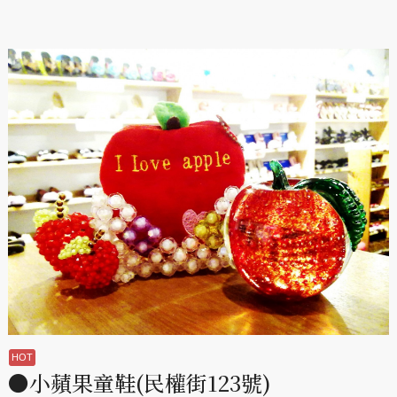
●小蘋果童鞋(民權街123號)