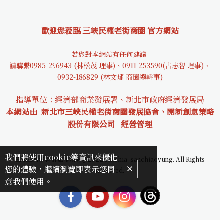
歡迎您蒞臨 三峽民權老街商圈 官方網站
若您對本網站有任何建議
請聯繫0985-29694
3 (林松茂 理事)、0911-253590(古志智 理事)、
0932-18682
9 (林文郁 商圈總幹事)
指導單位：經濟部商業發展署、新北市政府經濟發展局
本網站由 新北市三峽民權老街商圈發展協會、開新創意策略
股份有限公司
經營管理
我們將使用cookie等資訊來優化
三峽三角湧老街 版權所有＠2022 sanshia_sanchiaoyung. All Rights
您的體驗，繼續瀏覽即表示您同
Reserved.
意我們使用。