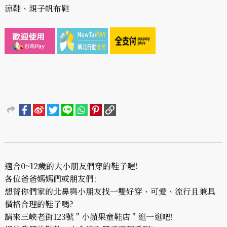
涼鞋、親子帆布鞋
適合0~12歲的大小朋友們穿的鞋子喔!
各位爸爸媽媽們或朋友們:
想替你們家的北鼻與小朋友找一雙好穿、可愛、流行且兼具
價格合理的鞋子嗎?
請來三峽老街123號 " 小蘋果童鞋店 " 逛一逛吧!