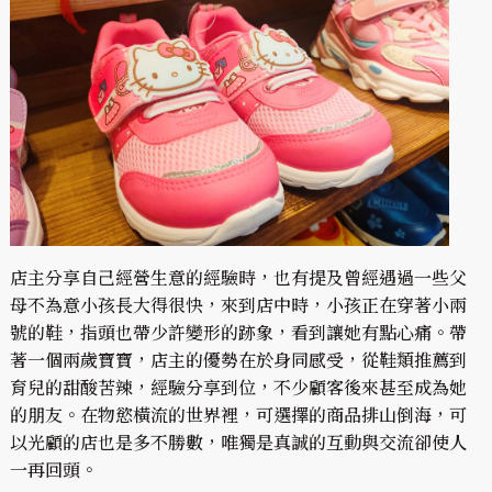
店主分享自己經營生意的經驗時，也有提及曾經遇過一些父
母不為意小孩長大得很快，來到店中時，小孩正在穿著小兩
號的鞋，指頭也帶少許變形的跡象，看到讓她有點心痛。帶
著一個兩歲寶寶，店主的優勢在於身同感受，從鞋類推薦到
育兒的甜酸苦辣，經驗分享到位，不少顧客後來甚至成為她
的朋友。在物慾橫流的世界裡，可選擇的商品排山倒海，可
以光顧的店也是多不勝數，唯獨是真誠的互動與交流卻使人
一再回頭。