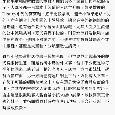
小蘋果童鞋店所販售的童鞋，種類很多，適合任何年紀的孩
子，大部分都是台灣本土製造的。店主介紹了頗受歡迎的
Disney系列的寶寶鞋，底部比較柔軟，適合小孩學走路。另
外，亦有適合上幼稚園的上學鞋款、適合在室外跑跑跳跳的
運動鞋，還有適合夏天穿著清爽的涼鞋，尤其大受女生歡迎
的公主涼鞋系列。夏天賣得不錯的，則是水涼鞋及拖鞋。店
主補充直至小孩國小畢業之前，小孩會從穿寶寶鞋過渡至穿
中童鞋，甚至是大童鞋，分類細緻也講究。
雖然小蘋果童鞋店位處三峽觀光區，但主要並非靠海外的觀
光客維持生意，而是台灣本島的外來客，當中不少更是約每
半年便回來三峽老街一趟的老客人。店主一方面跟妹妹一起
努力顧店面，另一方面也有運用網上平台，方便客人下單。
在勢不可擋的網購熱潮之中，店主還是肯定了實體店面的作
用，尤其在週末遊客人潮來臨時，比較容易接觸到新客戶。
店主還是很鼓勵客人親自帶小孩來店中試穿，以找到真正合
適的鞋子，並指網購買鞋時亦容易出現板形不合的狀況，不
時做成浪費。